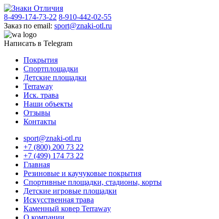
8-499-174-73-22
8-910-442-02-55
Заказ по email:
sport@znaki-otl.ru
Написать в Telegram
Покрытия
Спортплощадки
Детские площадки
Terraway
Иск. трава
Наши объекты
Отзывы
Контакты
sport@znaki-otl.ru
+7 (800) 200 73 22
+7 (499) 174 73 22
Главная
Резиновые и каучуковые покрытия
Спортивные площадки, стадионы, корты
Детские игровые площадки
Искусственная трава
Каменный ковер Terraway
О компании