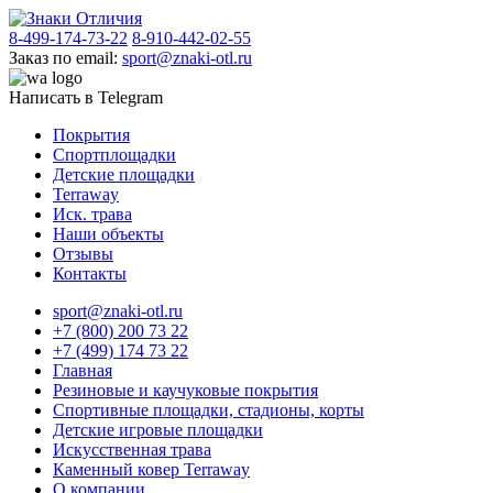
8-499-174-73-22
8-910-442-02-55
Заказ по email:
sport@znaki-otl.ru
Написать в Telegram
Покрытия
Спортплощадки
Детские площадки
Terraway
Иск. трава
Наши объекты
Отзывы
Контакты
sport@znaki-otl.ru
+7 (800) 200 73 22
+7 (499) 174 73 22
Главная
Резиновые и каучуковые покрытия
Спортивные площадки, стадионы, корты
Детские игровые площадки
Искусственная трава
Каменный ковер Terraway
О компании