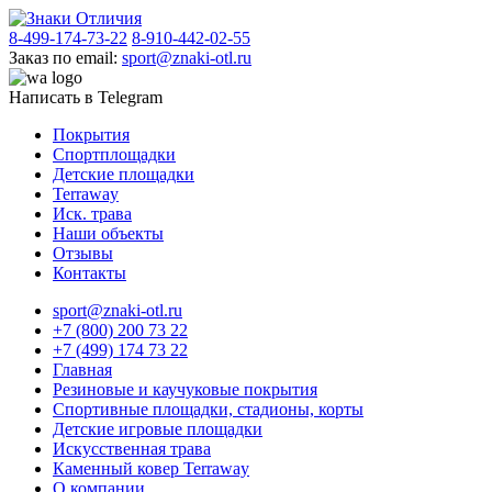
8-499-174-73-22
8-910-442-02-55
Заказ по email:
sport@znaki-otl.ru
Написать в Telegram
Покрытия
Спортплощадки
Детские площадки
Terraway
Иск. трава
Наши объекты
Отзывы
Контакты
sport@znaki-otl.ru
+7 (800) 200 73 22
+7 (499) 174 73 22
Главная
Резиновые и каучуковые покрытия
Спортивные площадки, стадионы, корты
Детские игровые площадки
Искусственная трава
Каменный ковер Terraway
О компании