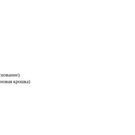
снование)
новая крошка)