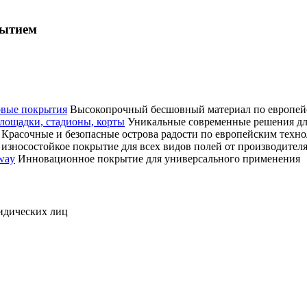
рытием
овые покрытия
Высокопрочный бесшовный материал по европей
лощадки, стадионы, корты
Уникальные современные решения дл
Красочные и безопасные острова радости по европейским техн
 износостойкое покрытие для всех видов полей от производител
way
Инновационное покрытие для универсального применения
идических лиц