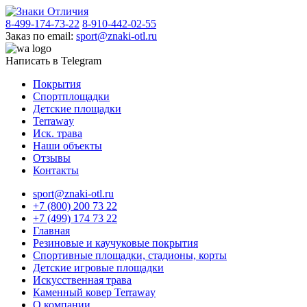
8-499-174-73-22
8-910-442-02-55
Заказ по email:
sport@znaki-otl.ru
Написать в Telegram
Покрытия
Спортплощадки
Детские площадки
Terraway
Иск. трава
Наши объекты
Отзывы
Контакты
sport@znaki-otl.ru
+7 (800) 200 73 22
+7 (499) 174 73 22
Главная
Резиновые и каучуковые покрытия
Спортивные площадки, стадионы, корты
Детские игровые площадки
Искусственная трава
Каменный ковер Terraway
О компании