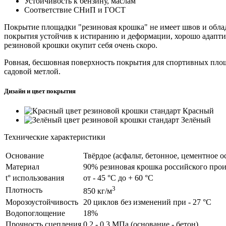
Устойчивость к бензину, маслам
Соответствие СНиП и ГОСТ
Покрытие площадки "резиновая крошка" не имеет швов и обла
покрытия устойчив к истиранию и деформации, хорошо адаптиру
резиновой крошки окупит себя очень скоро.
Ровная, бесшовная поверхность покрытия для спортивных площа
садовой метлой.
Дизайн и цвет покрытия
Красный
Зелёный
Технические характеристики
Основание
Твёрдое (асфальт, бетонное, цементное о
Материал
90% резиновая крошка российского про
t° использования
от - 45 °С до + 60 °С
3
Плотность
850 кг/м
Морозоустойчивость
20 циклов без изменений при - 27 °С
Водопоглощение
18%
Прочность сцепления
0,2 - 0,3 МПа (основание - бетон)