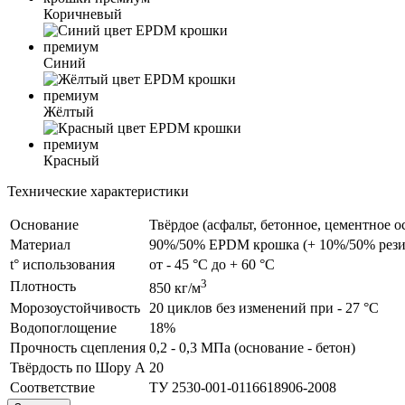
Коричневый
Синий
Жёлтый
Красный
Технические характеристики
Основание
Твёрдое (асфальт, бетонное, цементное о
Материал
90%/50% EPDM крошка (+ 10%/50% рези
t° использования
от - 45 °С до + 60 °С
3
Плотность
850 кг/м
Морозоустойчивость
20 циклов без изменений при - 27 °С
Водопоглощение
18%
Прочность сцепления
0,2 - 0,3 МПа (основание - бетон)
Твёрдость по Шору А
20
Соответствие
ТУ 2530-001-0116618906-2008