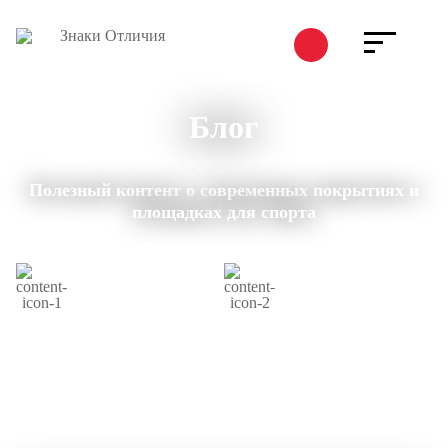
Блог
Полезный контент о современных покрытиях и
площадках для спорта
Лонгриды и
Среднее время
новости
чтения 3 мин.