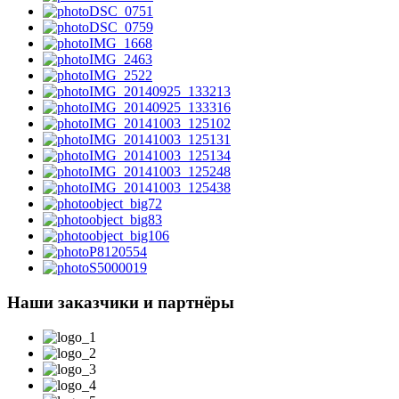
DSC_0751
DSC_0759
IMG_1668
IMG_2463
IMG_2522
IMG_20140925_133213
IMG_20140925_133316
IMG_20141003_125102
IMG_20141003_125131
IMG_20141003_125134
IMG_20141003_125248
IMG_20141003_125438
object_big72
object_big83
object_big106
P8120554
S5000019
Наши заказчики и партнёры