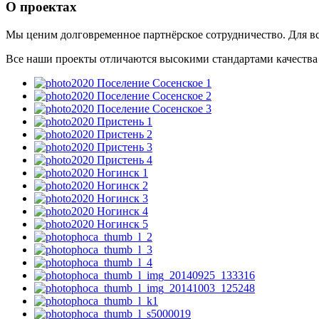
О проектах
Мы ценим долговременное партнёрское сотрудничество. Для в
Все наши проекты отличаются высокими стандартами качества
2020 Поселение Сосенское 1
2020 Поселение Сосенское 2
2020 Поселение Сосенское 3
2020 Пристень 1
2020 Пристень 2
2020 Пристень 3
2020 Пристень 4
2020 Ногинск 1
2020 Ногинск 2
2020 Ногинск 3
2020 Ногинск 4
2020 Ногинск 5
phoca_thumb_l_2
phoca_thumb_l_3
phoca_thumb_l_4
phoca_thumb_l_img_20140925_133316
phoca_thumb_l_img_20141003_125248
phoca_thumb_l_k1
phoca_thumb_l_s5000019