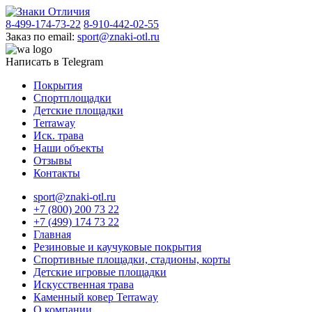
8-499-174-73-22
8-910-442-02-55
Заказ по email:
sport@znaki-otl.ru
Написать в Telegram
Покрытия
Спортплощадки
Детские площадки
Terraway
Иск. трава
Наши объекты
Отзывы
Контакты
sport@znaki-otl.ru
+7 (800) 200 73 22
+7 (499) 174 73 22
Главная
Резиновые и каучуковые покрытия
Спортивные площадки, стадионы, корты
Детские игровые площадки
Искусственная трава
Каменный ковер Terraway
О компании